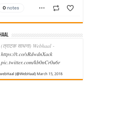
haal
(त्राटक साधना) Webhaal -
https://t.co/sRdwdnXack
pic.twitter.com/kb0nCr0u6r
webHaal (@WebHaal)
March 15, 2018