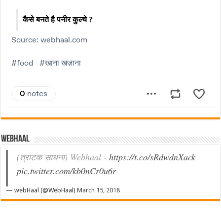
Webhaal
(त्राटक साधना) Webhaal -
https://t.co/sRdwdnXack
pic.twitter.com/kb0nCr0u6r
— webHaal (@WebHaal)
March 15, 2018