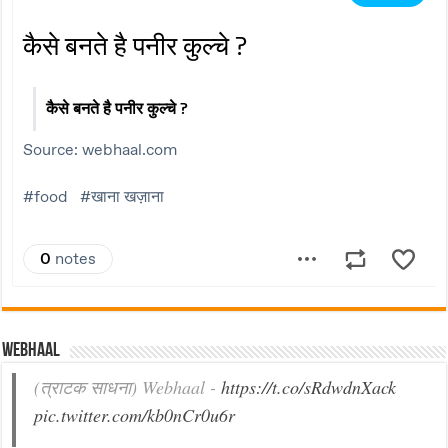
Webhaal
(त्राटक साधना) Webhaal -
https://t.co/sRdwdnXack
pic.twitter.com/kb0nCr0u6r