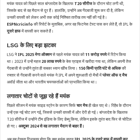
मयंक यादव को पिछले साल बांग्लादेश के खिलाफ
T20 सीरीज
के दौरान चोट लगी थी,
जिसके बाद से वह मैदान से दूर हैं। हालांकि, उन्होंने अब गेंदबाजी शुरू कर दी है, लेकिन
उनकी वापसी को लेकर अभी तक कोई निश्चित तारीख तय नहीं की गई है।
ESPNcricinfo
की रिपोर्ट के मुताबिक, अगर वह फिटनेस टेस्ट पास कर लेते हैं, तो IPL के
दूसरे हाफ
में वापसी कर सकते हैं।
LSG के लिए बड़ा झटका
LSG ने
IPL 2025 मेगा ऑक्शन
से पहले मयंक यादव को
11 करोड़ रुपये
में रिटेन किया
था। 2023 में उन्हें महज
20 लाख रुपये
के बेस प्राइस में खरीदा गया था, लेकिन अपनी तेज
गेंदबाजी से उन्होंने तुरंत ही सबका ध्यान खींच लिया।
150 किमी प्रति घंटे से अधिक
की
रफ्तार से गेंदबाजी करने वाले मयंक ने IPL में अपने शुरुआती दो मैचों में
प्लेयर ऑफ द मैच
अवॉर्ड जीता था और भारतीय चयनकर्ताओं को प्रभावित किया था।
लगातार चोटों से जूझ रहे हैं मयंक
पिछले सीजन में मयंक साइड स्ट्रेन के कारण सिर्फ
चार मैच
ही खेल पाए थे। रिहैब के दौरान
उन्हें एक नई चोट लग गई, जिससे उनकी वापसी में और देरी हो गई। बांग्लादेश के खिलाफ
T20 सीरीज में उन्होंने टीम इंडिया के लिए डेब्यू किया, लेकिन इसके तुरंत बाद फिर से चोटिल
हो गए।
अक्टूबर 2024 से वह लगातार मैदान से बाहर हैं।
अब यह देखना दिलचस्प होगा कि क्या मयंक यादव
IPL 2025 के दूसरे हाफ में वापसी कर