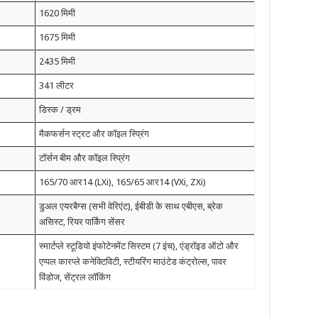
1620 मिमी
1675 मिमी
2435 मिमी
341 लीटर
डिस्क / ड्रम
मैकफर्सन स्ट्रट और कॉइल स्प्रिंग
टॉर्सन बीम और कॉइल स्प्रिंग
165/70 आर14 (LXi), 165/65 आर14 (VXi, ZXi)
डुअल एयरबैग्स (सभी वेरिएंट), ईबीडी के साथ एबीएस, ब्रेक
असिस्ट, रियर पार्किंग सेंसर
स्मार्टप्ले स्टूडियो इंफोटेनमेंट सिस्टम (7 इंच), एंड्रॉइड ऑटो और
एप्पल कारप्ले कनेक्टिविटी, स्टीयरिंग माउंटेड कंट्रोल्स, पावर
विंडोज, सेंट्रल लॉकिंग