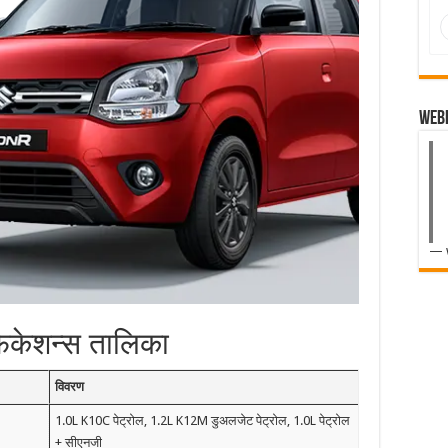
Web
— 
फिकेशन्स तालिका
विवरण
1.0L K10C पेट्रोल, 1.2L K12M डुअलजेट पेट्रोल, 1.0L पेट्रोल
+ सीएनजी