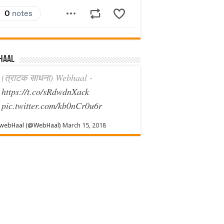
haal
(त्राटक साधना) Webhaal -
https://t.co/sRdwdnXack
pic.twitter.com/kb0nCr0u6r
webHaal (@WebHaal)
March 15, 2018