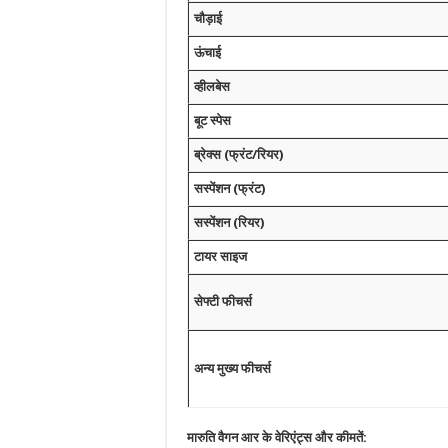
चौड़ाई
ऊंचाई
व्हीलबेस
बूट स्पेस
ब्रेक्स (फ्रंट/रियर)
सस्पेंशन (फ्रंट)
सस्पेंशन (रियर)
टायर साइज
सेफ्टी फीचर्स
अन्य मुख्य फीचर्स
मारुति वैगन आर के वेरिएंट्स और कीमतें: