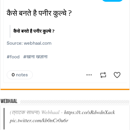
Webhaal
(त्राटक साधना) Webhaal -
https://t.co/sRdwdnXack
pic.twitter.com/kb0nCr0u6r