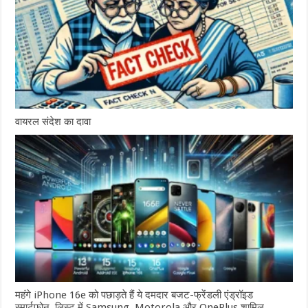
वायरल संदेश का दावा
महंगे iPhone 16e को पछाड़ते हैं ये दमदार बजट-फ्रेंडली एंड्रॉइड
स्मार्टफोन, लिस्ट में Samsung, Motorola और OnePlus शामिल