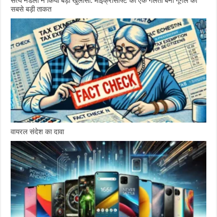
सत्य नडेला ने किया बड़ा खुलासा: माइक्रोसॉफ्ट की एक गलती बनी गूगल की
सबसे बड़ी ताकत
वायरल संदेश का दावा