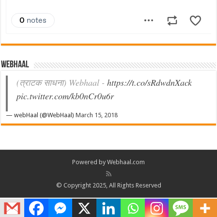
Webhaal
(त्राटक साधना) Webhaal -
https://t.co/sRdwdnXack
pic.twitter.com/kb0nCr0u6r
— webHaal (@WebHaal)
March 15, 2018
Powered by Webhaal.com
© Copyright 2025, All Rights Reserved