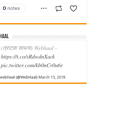
haal
(त्राटक साधना) Webhaal -
https://t.co/sRdwdnXack
pic.twitter.com/kb0nCr0u6r
webHaal (@WebHaal)
March 15, 2018