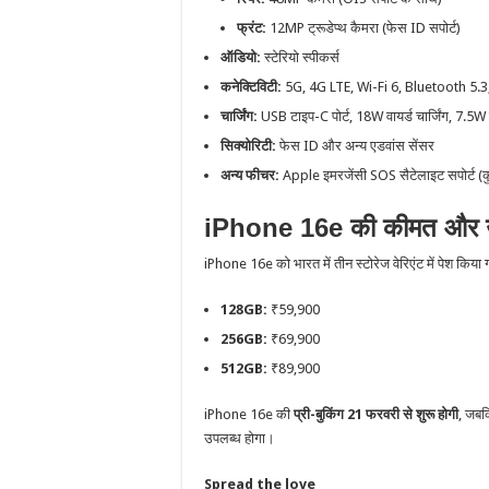
फ्रंट:
12MP ट्रूडेप्थ कैमरा (फेस ID सपोर्ट)
ऑडियो:
स्टेरियो स्पीकर्स
कनेक्टिविटी:
5G, 4G LTE, Wi-Fi 6, Bluetooth 5.
चार्जिंग:
USB टाइप-C पोर्ट, 18W वायर्ड चार्जिंग, 7.5W 
सिक्योरिटी:
फेस ID और अन्य एडवांस सेंसर
अन्य फीचर:
Apple इमरजेंसी SOS सैटेलाइट सपोर्ट (कुछ क्
iPhone 16e की कीमत और उ
iPhone 16e को भारत में तीन स्टोरेज वेरिएंट में पेश किया ग
128GB:
₹59,900
256GB:
₹69,900
512GB:
₹89,900
iPhone 16e की
प्री-बुकिंग 21 फरवरी से शुरू होगी
, जब
उपलब्ध होगा।
Spread the love