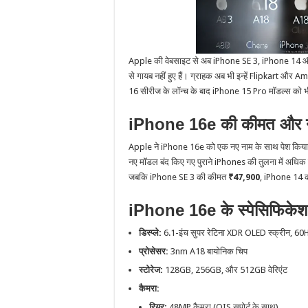
Apple की वेबसाइट से अब iPhone SE 3, iPhone 14 और 
से गायब नहीं हुए हैं। ग्राहक अब भी इन्हें Flipkart और
16 सीरीज के लॉन्च के बाद iPhone 15 Pro मॉडल्स को भी 
iPhone 16e की कीमत और न
Apple ने iPhone 16e को एक नए नाम के साथ पेश किया 
नए मॉडल बंद किए गए पुराने iPhones की तुलना में अधिक
जबकि iPhone SE 3 की कीमत
₹47,900
, iPhone 14 
iPhone 16e के स्पेसिफिके
डिस्प्ले:
6.1-इंच सुपर रेटिना XDR OLED स्क्रीन, 60Hz
प्रोसेसर:
3nm A18 बायोनिक चिप
स्टोरेज:
128GB, 256GB, और 512GB वेरिएंट
कैमरा:
रियर:
48MP कैमरा (OIS सपोर्ट के साथ)