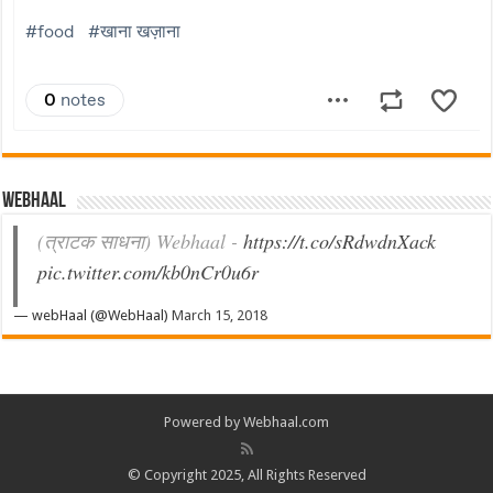
Webhaal
(त्राटक साधना) Webhaal -
https://t.co/sRdwdnXack
pic.twitter.com/kb0nCr0u6r
— webHaal (@WebHaal)
March 15, 2018
Powered by Webhaal.com
© Copyright 2025, All Rights Reserved