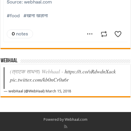
Webhaal
(त्राटक साधना) Webhaal -
https://t.co/sRdwdnXack
pic.twitter.com/kb0nCr0u6r
— webHaal (@WebHaal)
March 15, 2018
Powered by Webhaal.com