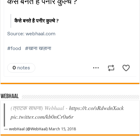
Webhaal
(त्राटक साधना) Webhaal -
https://t.co/sRdwdnXack
pic.twitter.com/kb0nCr0u6r
— webHaal (@WebHaal)
March 15, 2018