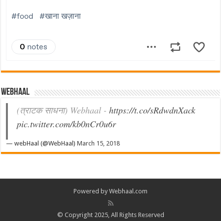
Webhaal
(त्राटक साधना) Webhaal -
https://t.co/sRdwdnXack
pic.twitter.com/kb0nCr0u6r
— webHaal (@WebHaal)
March 15, 2018
Powered by Webhaal.com
© Copyright 2025, All Rights Reserved