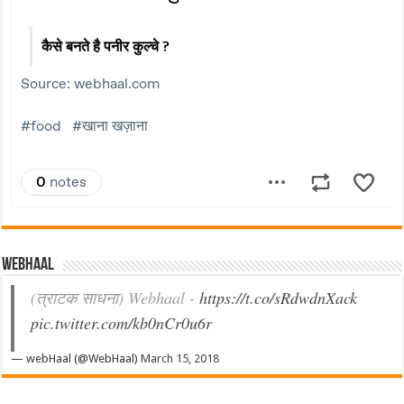
Webhaal
(त्राटक साधना) Webhaal -
https://t.co/sRdwdnXack
pic.twitter.com/kb0nCr0u6r
— webHaal (@WebHaal)
March 15, 2018