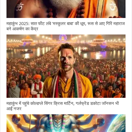
महाकुंभ 2025: सात फीट लंबे ‘मस्कुलर बाबा’ की धूम, रूस से आए गिरि महाराज
बने आकर्षण का केंद्र
महाकुंभ में पहुंचे कोल्डप्ले सिंगर क्रिस मार्टिन, गर्लफ्रेंड डकोटा जॉनसन भी
आईं नजर