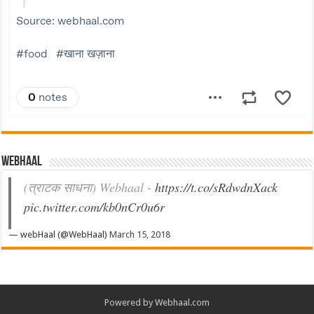
Webhaal
(त्राटक साधना) Webhaal -
https://t.co/sRdwdnXack
pic.twitter.com/kb0nCr0u6r
— webHaal (@WebHaal)
March 15, 2018
Powered by Webhaal.com