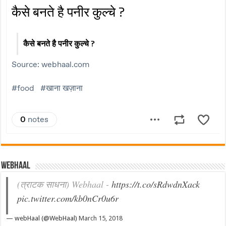
Webhaal
(त्राटक साधना) Webhaal -
https://t.co/sRdwdnXack
pic.twitter.com/kb0nCr0u6r
— webHaal (@WebHaal)
March 15, 2018