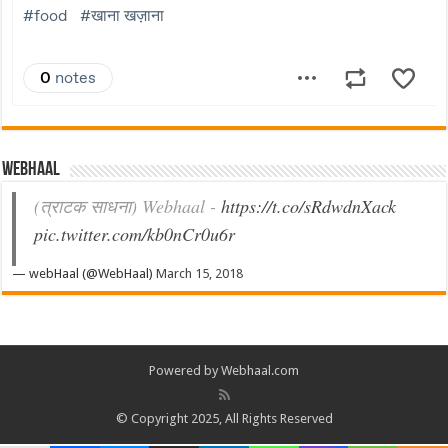
Webhaal
(त्राटक साधना) Webhaal -
https://t.co/sRdwdnXack
pic.twitter.com/kb0nCr0u6r
— webHaal (@WebHaal)
March 15, 2018
Powered by Webhaal.com
© Copyright 2025, All Rights Reserved