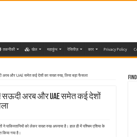
तकनीकी
खेल
महाकुंभ
रेसिपीज़
कार
Privacy Policy
C
दी अरब और UAE समेत कई देशों का सख्त रुख, लिया बड़ा फैसला
Find
ी! सऊदी अरब और UAE समेत कई देशों
सला
े पाकिस्तानियों को लेकर सख्त रुख अपनाया है। हाल ही में पश्चिम एशिया के
ित किया गया है।