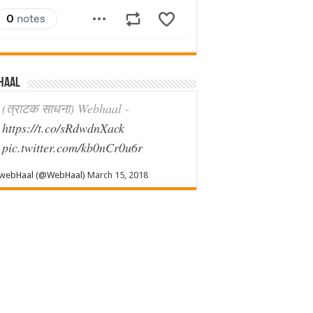
haal
(त्राटक साधना) Webhaal -
https://t.co/sRdwdnXack
pic.twitter.com/kb0nCr0u6r
webHaal (@WebHaal)
March 15, 2018