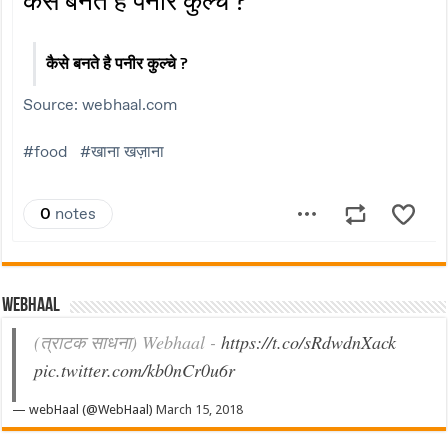
Webhaal
(त्राटक साधना) Webhaal -
https://t.co/sRdwdnXack
pic.twitter.com/kb0nCr0u6r
— webHaal (@WebHaal)
March 15, 2018