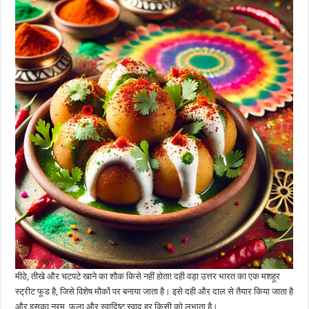
मीठे, तीखे और चटपटे खाने का शौक किसे नहीं होता! दही वड़ा उत्तर भारत का एक मशहूर
स्ट्रीट फूड है, जिसे विशेष मौकों पर बनाया जाता है। इसे दही और दाल से तैयार किया जाता है
और इसका नरम, फूला और स्वादिष्ट स्वाद हर किसी को लुभाता है।