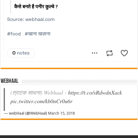
Webhaal
(त्राटक साधना) Webhaal -
https://t.co/sRdwdnXack
pic.twitter.com/kb0nCr0u6r
— webHaal (@WebHaal)
March 15, 2018