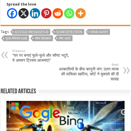
Spread the love
Tags
GOOGLE MESSAGES AI
SCAM DETECTION
SPAM ALERT
गूगल मैसेजेस एआई
स्कैम डिटेक्शन
स्पैम अलर्ट
Previous
“घर पर बनाएं फूले-फूले और सॉफ्ट भटूरे,
ये आसान ट्रिक्स आजमाएं!”
Next
अरबपतियों के बीच कानूनी जंग: एलन मस्क
की याचिका खारिज, कोर्ट ने मुकदमे की दी
सलाह
Related Articles