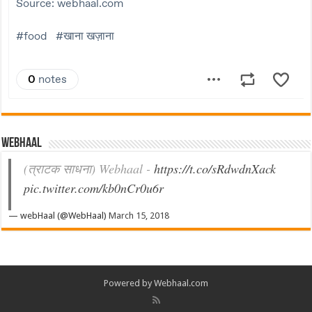
Webhaal
(त्राटक साधना) Webhaal -
https://t.co/sRdwdnXack
pic.twitter.com/kb0nCr0u6r
— webHaal (@WebHaal)
March 15, 2018
Powered by Webhaal.com