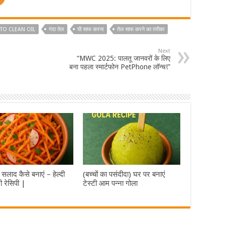
TO CLEAN OIL
गंदा तेल
घी साफ करना
तेल साफ करने का तरीका
Next
“MWC 2025: पालतू जानवरों के लिए
बना पहला स्मार्टफोन PetPhone लॉन्च!”
सलाद कैसे बनाएं – हेल्दी
(बच्चों का पसंदीदा) घर पर बनाएं
ी रेसिपी |
टेस्टी आम पन्ना गोला