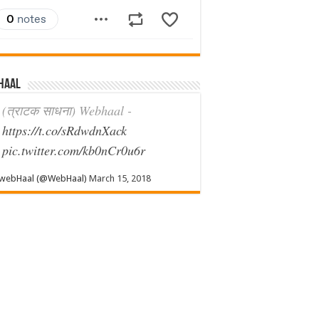
haal
(त्राटक साधना) Webhaal -
https://t.co/sRdwdnXack
pic.twitter.com/kb0nCr0u6r
webHaal (@WebHaal)
March 15, 2018