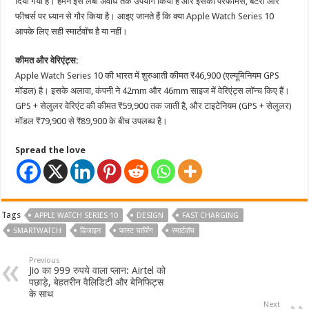
दिया गया है। हमने इसे लंबी अवधि तक उपयोग किया है और इसकी परफॉर्मेंस, बैटरी और
फीचर्स पर ध्यान से गौर किया है। आइए जानते हैं कि क्या Apple Watch Series 10
आपके लिए सही स्मार्टवॉच है या नहीं।
कीमत और वेरिएंट्स:
Apple Watch Series 10 की भारत में शुरुआती कीमत ₹46,900 (एल्यूमिनियम GPS
मॉडल) है। इसके अलावा, कंपनी ने 42mm और 46mm साइज में वेरिएंट्स लॉन्च किए हैं।
GPS + सेलुलर वेरिएंट की कीमत ₹59,900 तक जाती है, और टाइटेनियम (GPS + सेलुलर)
मॉडल ₹79,900 से ₹89,900 के बीच उपलब्ध है।
Spread the love
Tags
APPLE WATCH SERIES 10
DESIGN
FAST CHARGING
SMARTWATCH
डिजाइन
फास्ट चार्जिंग
स्मार्टवॉच
Previous
Jio का 999 रुपये वाला प्लान: Airtel को
पछाड़े, बेहतरीन वैलिडिटी और बेनिफिट्स
के साथ
Next