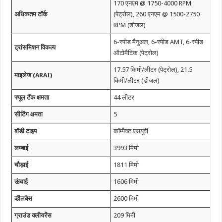
170 एनएम @ 1750-4000 RPM
अधिकतम टॉर्क
(पेट्रोल), 260 एनएम @ 1500-2750
RPM (डीजल)
6-स्पीड मैनुअल, 6-स्पीड AMT, 6-स्पीड
ट्रांसमिशन विकल्प
ऑटोमैटिक (पेट्रोल)
17.57 किमी/लीटर (पेट्रोल), 21.5
माइलेज (ARAI)
किमी/लीटर (डीजल)
फ्यूल टैंक क्षमता
44 लीटर
सीटिंग क्षमता
5
बॉडी टाइप
कॉम्पैक्ट एसयूवी
लम्बाई
3993 मिमी
चौड़ाई
1811 मिमी
ऊंचाई
1606 मिमी
व्हीलबेस
2600 मिमी
ग्राउंड क्लीयरेंस
209 मिमी