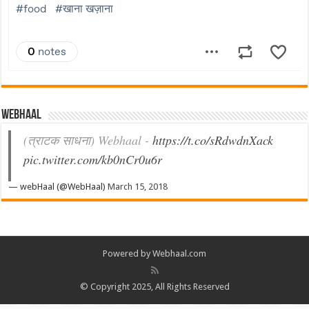
Webhaal
(त्राटक साधना) Webhaal -
https://t.co/sRdwdnXack
pic.twitter.com/kb0nCr0u6r
— webHaal (@WebHaal)
March 15, 2018
Powered by Webhaal.com
© Copyright 2025, All Rights Reserved