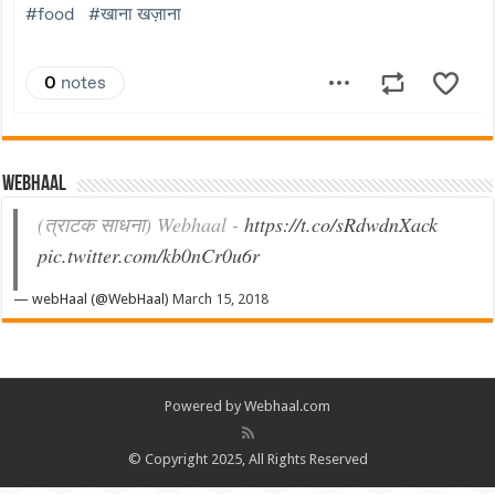
Webhaal
(त्राटक साधना) Webhaal -
https://t.co/sRdwdnXack
pic.twitter.com/kb0nCr0u6r
— webHaal (@WebHaal)
March 15, 2018
Powered by Webhaal.com
© Copyright 2025, All Rights Reserved