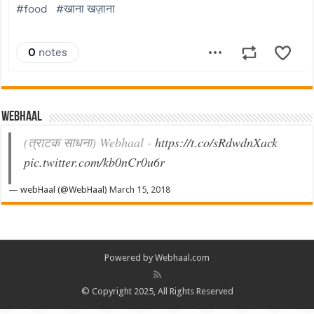
Webhaal
(त्राटक साधना) Webhaal -
https://t.co/sRdwdnXack
pic.twitter.com/kb0nCr0u6r
— webHaal (@WebHaal)
March 15, 2018
Powered by Webhaal.com
© Copyright 2025, All Rights Reserved