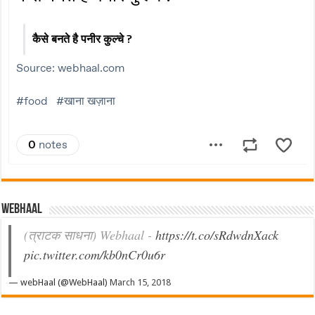
Webhaal
(त्राटक साधना) Webhaal -
https://t.co/sRdwdnXack
pic.twitter.com/kb0nCr0u6r
— webHaal (@WebHaal)
March 15, 2018