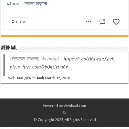
Webhaal
(त्राटक साधना) Webhaal -
https://t.co/sRdwdnXack
pic.twitter.com/kb0nCr0u6r
— webHaal (@WebHaal)
March 15, 2018
Powered by Webhaal.com
© Copyright 2025, All Rights Reserved