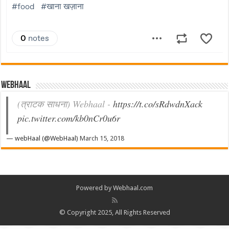
Webhaal
(त्राटक साधना) Webhaal -
https://t.co/sRdwdnXack
pic.twitter.com/kb0nCr0u6r
— webHaal (@WebHaal)
March 15, 2018
Powered by Webhaal.com
© Copyright 2025, All Rights Reserved