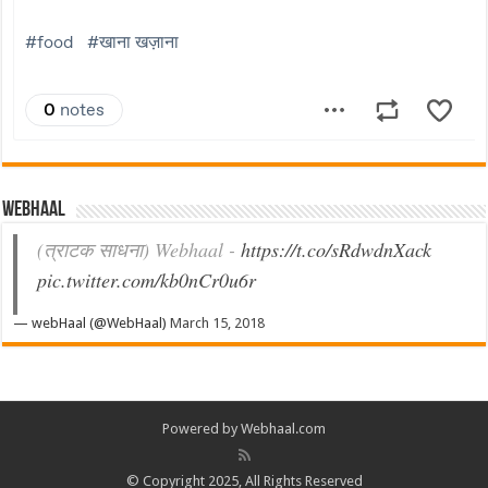
Webhaal
(त्राटक साधना) Webhaal -
https://t.co/sRdwdnXack
pic.twitter.com/kb0nCr0u6r
— webHaal (@WebHaal)
March 15, 2018
Powered by Webhaal.com
© Copyright 2025, All Rights Reserved