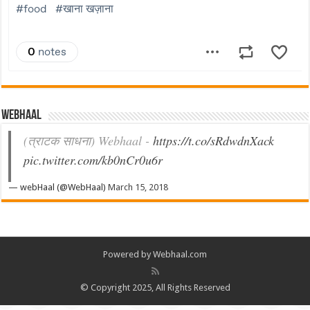
Webhaal
(त्राटक साधना) Webhaal -
https://t.co/sRdwdnXack
pic.twitter.com/kb0nCr0u6r
— webHaal (@WebHaal)
March 15, 2018
Powered by Webhaal.com
© Copyright 2025, All Rights Reserved