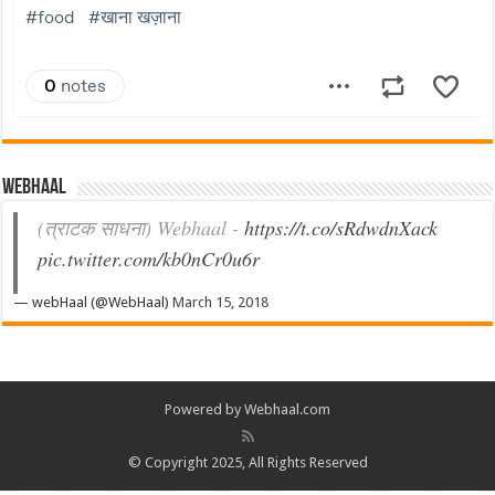
Webhaal
(त्राटक साधना) Webhaal -
https://t.co/sRdwdnXack
pic.twitter.com/kb0nCr0u6r
— webHaal (@WebHaal)
March 15, 2018
Powered by Webhaal.com
© Copyright 2025, All Rights Reserved