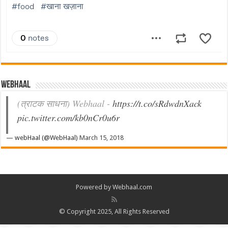
Webhaal
(त्राटक साधना) Webhaal -
https://t.co/sRdwdnXack
pic.twitter.com/kb0nCr0u6r
— webHaal (@WebHaal)
March 15, 2018
Powered by Webhaal.com
© Copyright 2025, All Rights Reserved