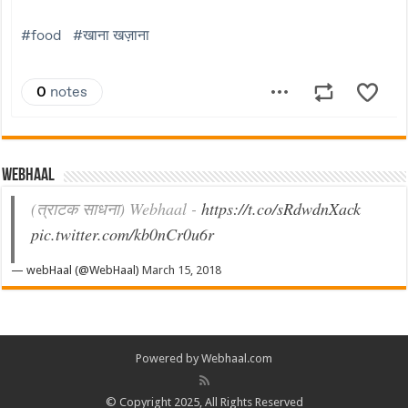
Webhaal
(त्राटक साधना) Webhaal -
https://t.co/sRdwdnXack
pic.twitter.com/kb0nCr0u6r
— webHaal (@WebHaal)
March 15, 2018
Powered by Webhaal.com
© Copyright 2025, All Rights Reserved