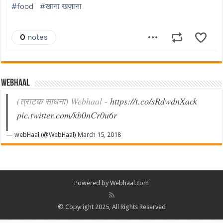
Webhaal
(त्राटक साधना) Webhaal -
https://t.co/sRdwdnXack
pic.twitter.com/kb0nCr0u6r
— webHaal (@WebHaal)
March 15, 2018
Powered by Webhaal.com
© Copyright 2025, All Rights Reserved