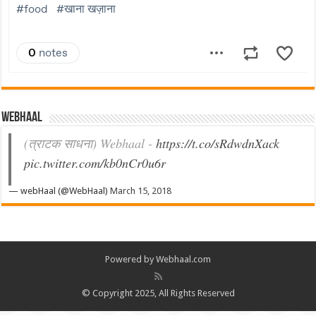
Webhaal
(त्राटक साधना) Webhaal -
https://t.co/sRdwdnXack
pic.twitter.com/kb0nCr0u6r
— webHaal (@WebHaal)
March 15, 2018
Powered by Webhaal.com
© Copyright 2025, All Rights Reserved