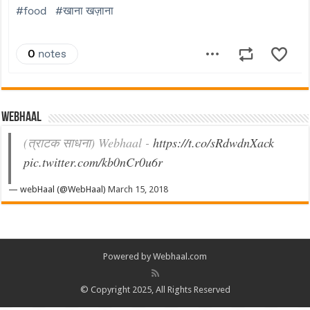
Webhaal
(त्राटक साधना) Webhaal -
https://t.co/sRdwdnXack
pic.twitter.com/kb0nCr0u6r
— webHaal (@WebHaal)
March 15, 2018
Powered by Webhaal.com
© Copyright 2025, All Rights Reserved