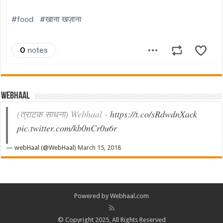
Webhaal
(त्राटक साधना) Webhaal -
https://t.co/sRdwdnXack
pic.twitter.com/kb0nCr0u6r
— webHaal (@WebHaal)
March 15, 2018
Powered by Webhaal.com
© Copyright 2025, All Rights Reserved