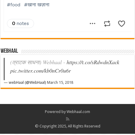
Webhaal
(त्राटक साधना) Webhaal -
https://t.co/sRdwdnXack
pic.twitter.com/kb0nCr0u6r
— webHaal (@WebHaal)
March 15, 2018
Powered by Webhaal.com
© Copyright 2025, All Rights Reserved