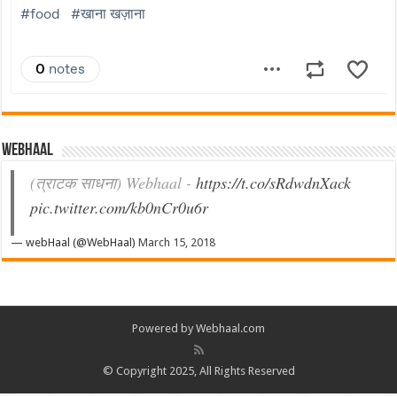
Webhaal
(त्राटक साधना) Webhaal -
https://t.co/sRdwdnXack
pic.twitter.com/kb0nCr0u6r
— webHaal (@WebHaal)
March 15, 2018
Powered by Webhaal.com
© Copyright 2025, All Rights Reserved