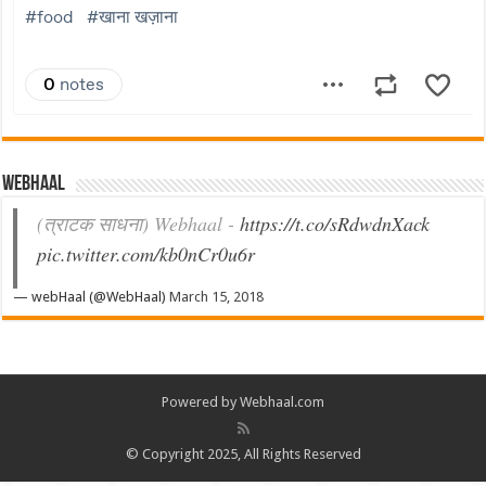
Webhaal
(त्राटक साधना) Webhaal -
https://t.co/sRdwdnXack
pic.twitter.com/kb0nCr0u6r
— webHaal (@WebHaal)
March 15, 2018
Powered by Webhaal.com
© Copyright 2025, All Rights Reserved