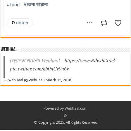
Webhaal
(त्राटक साधना) Webhaal -
https://t.co/sRdwdnXack
pic.twitter.com/kb0nCr0u6r
— webHaal (@WebHaal)
March 15, 2018
Powered by Webhaal.com
© Copyright 2025, All Rights Reserved