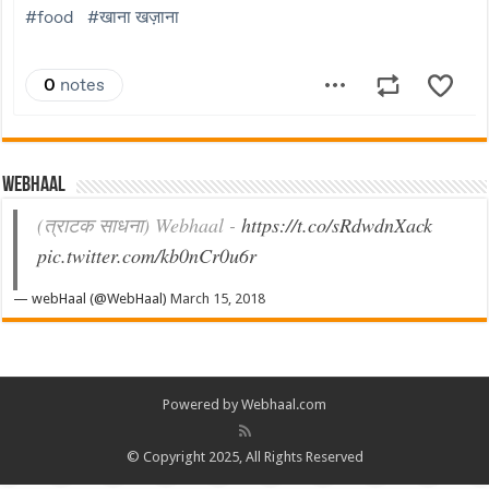
Webhaal
(त्राटक साधना) Webhaal -
https://t.co/sRdwdnXack
pic.twitter.com/kb0nCr0u6r
— webHaal (@WebHaal)
March 15, 2018
Powered by Webhaal.com
© Copyright 2025, All Rights Reserved