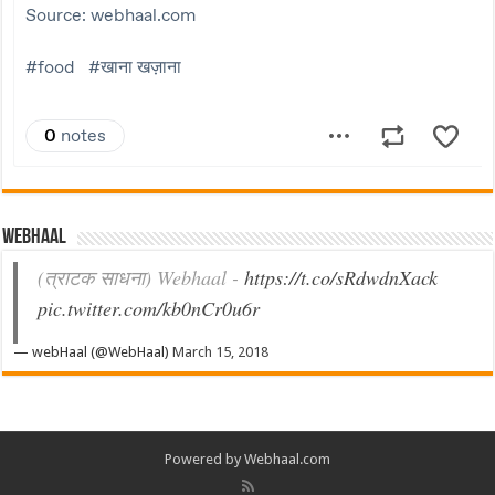
Webhaal
(त्राटक साधना) Webhaal -
https://t.co/sRdwdnXack
pic.twitter.com/kb0nCr0u6r
— webHaal (@WebHaal)
March 15, 2018
Powered by Webhaal.com