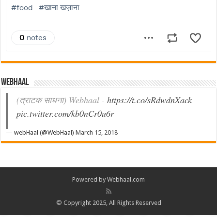
Webhaal
(त्राटक साधना) Webhaal -
https://t.co/sRdwdnXack
pic.twitter.com/kb0nCr0u6r
— webHaal (@WebHaal)
March 15, 2018
Powered by Webhaal.com
© Copyright 2025, All Rights Reserved