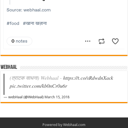
Webhaal
(त्राटक साधना) Webhaal -
https://t.co/sRdwdnXack
pic.twitter.com/kb0nCr0u6r
— webHaal (@WebHaal)
March 15, 2018
Powered by Webhaal.com