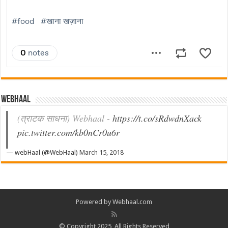
Webhaal
(त्राटक साधना) Webhaal -
https://t.co/sRdwdnXack
pic.twitter.com/kb0nCr0u6r
— webHaal (@WebHaal)
March 15, 2018
Powered by Webhaal.com
© Copyright 2025, All Rights Reserved