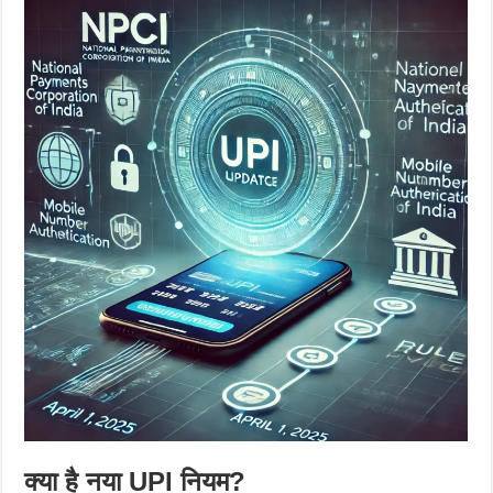
क्या है नया UPI नियम?