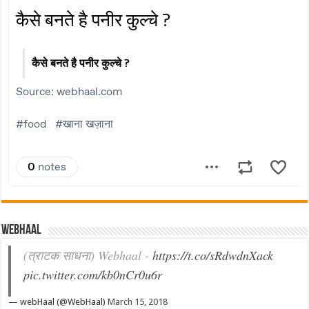
Webhaal
(त्राटक साधना) Webhaal -
https://t.co/sRdwdnXack
pic.twitter.com/kb0nCr0u6r
— webHaal (@WebHaal)
March 15, 2018