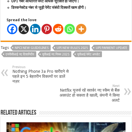
🔹
UPI नंबर आधारित पेमेंट अधिक सुरक्षित हो जाएगी।
🔹
डिस्कनेक्टेड नंबर से जुड़ी पेमेंट संबंधी दिक्कतें खत्म होंगी।
Spread the love
Tags
NPCI NEW GUIDELINES
UPI NEW RULES 2025
UPI PAYMENT UPDATE
एनपीसीआई नए दिशानिर्देश
यूपीआई नए नियम 2025
यूपीआई पेमेंट अपडेट
Previous
Nothing Phone 3a Pro खरीदने से
पहले इन 5 बेहतरीन विकल्पों पर डालें
नज़र
Next
Netflix यूजर्स रहें सतर्क! नए स्कैम से बैंक
अकाउंट हो सकता है खाली, कंपनी ने किया
अलर्ट
Related Articles