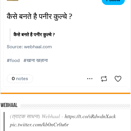
Webhaal
(त्राटक साधना) Webhaal -
https://t.co/sRdwdnXack
pic.twitter.com/kb0nCr0u6r